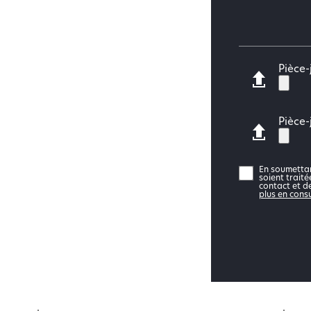
Pièce-
Pièce-
En soumettan
soient trait
contact et d
plus en consu